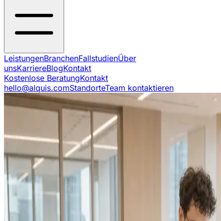
Leistungen
Branchen
Fallstudien
Über
uns
Karriere
Blog
Kontakt
Kostenlose Beratung
Kontakt
hello@alquis.com
Standorte
Team kontaktieren