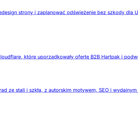
design strony i zaplanować odświeżenie bez szkody dla 
loudflare, które uporządkowały ofertę B2B Hartpak i podw
ad ze stali i szkła, z autorskim motywem, SEO i wydajnym