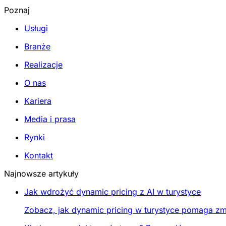
Poznaj
Usługi
Branże
Realizacje
O nas
Kariera
Media i prasa
Rynki
Kontakt
Najnowsze artykuły
Jak wdrożyć dynamic pricing z AI w turystyce
Zobacz, jak dynamic pricing w turystyce pomaga zmi