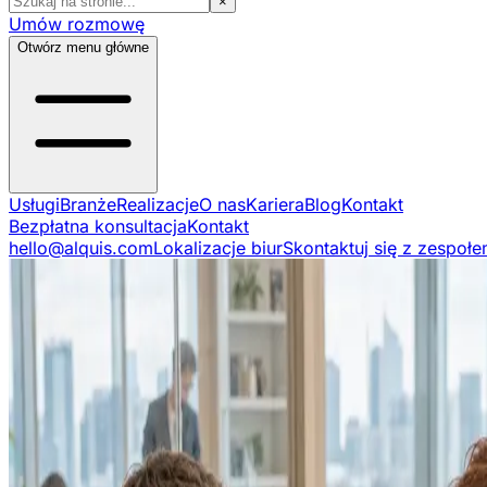
×
Umów rozmowę
Otwórz menu główne
Usługi
Branże
Realizacje
O nas
Kariera
Blog
Kontakt
Bezpłatna konsultacja
Kontakt
hello@alquis.com
Lokalizacje biur
Skontaktuj się z zespoł