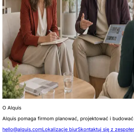
O Alquis
Alquis pomaga firmom planować, projektować i budować s
hello@alquis.com
Lokalizacje biur
Skontaktuj się z zespoł