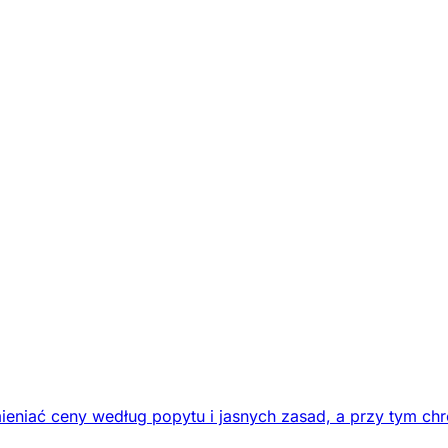
eniać ceny według popytu i jasnych zasad, a przy tym chr