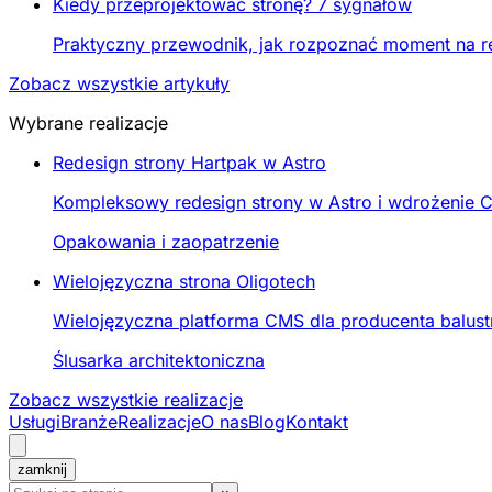
Kiedy przeprojektować stronę? 7 sygnałów
Praktyczny przewodnik, jak rozpoznać moment na re
Zobacz wszystkie artykuły
Wybrane realizacje
Redesign strony Hartpak w Astro
Kompleksowy redesign strony w Astro i wdrożenie C
Opakowania i zaopatrzenie
Wielojęzyczna strona Oligotech
Wielojęzyczna platforma CMS dla producenta balustr
Ślusarka architektoniczna
Zobacz wszystkie realizacje
Usługi
Branże
Realizacje
O nas
Blog
Kontakt
zamknij