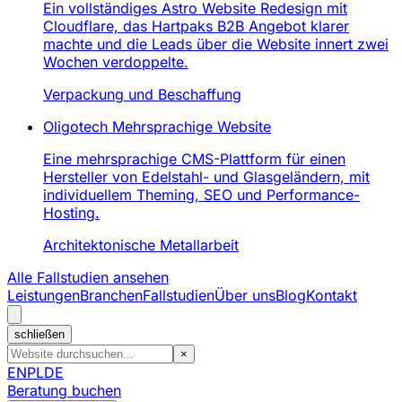
Ein vollständiges Astro Website Redesign mit
Cloudflare, das Hartpaks B2B Angebot klarer
machte und die Leads über die Website innert zwei
Wochen verdoppelte.
Verpackung und Beschaffung
Oligotech Mehrsprachige Website
Eine mehrsprachige CMS-Plattform für einen
Hersteller von Edelstahl- und Glasgeländern, mit
individuellem Theming, SEO und Performance-
Hosting.
Architektonische Metallarbeit
Alle Fallstudien ansehen
Leistungen
Branchen
Fallstudien
Über uns
Blog
Kontakt
schließen
×
EN
PL
DE
Beratung buchen