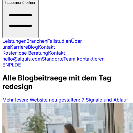
Hauptmenü öffnen
Leistungen
Branchen
Fallstudien
Über
uns
Karriere
Blog
Kontakt
Kostenlose Beratung
Kontakt
hello@alquis.com
Standorte
Team kontaktieren
EN
PL
DE
Alle Blogbeitraege mit dem Tag
redesign
Mehr lesen: Website neu gestalten: 7 Signale und Ablauf