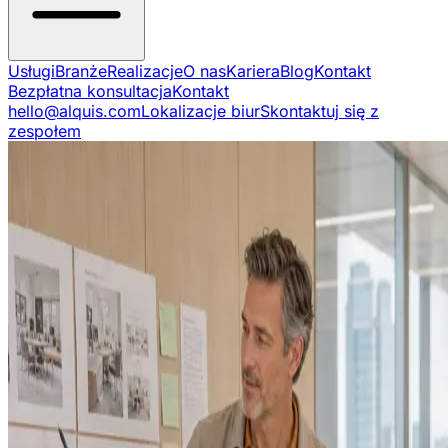
Usługi
Branże
Realizacje
O nas
Kariera
Blog
Kontakt
Bezpłatna konsultacja
Kontakt
hello@alquis.com
Lokalizacje biur
Skontaktuj się z
zespołem