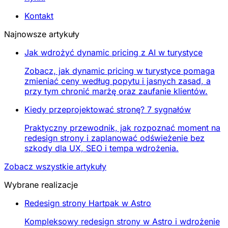
Kontakt
Najnowsze artykuły
Jak wdrożyć dynamic pricing z AI w turystyce
Zobacz, jak dynamic pricing w turystyce pomaga
zmieniać ceny według popytu i jasnych zasad, a
przy tym chronić marżę oraz zaufanie klientów.
Kiedy przeprojektować stronę? 7 sygnałów
Praktyczny przewodnik, jak rozpoznać moment na
redesign strony i zaplanować odświeżenie bez
szkody dla UX, SEO i tempa wdrożenia.
Zobacz wszystkie artykuły
Wybrane realizacje
Redesign strony Hartpak w Astro
Kompleksowy redesign strony w Astro i wdrożenie