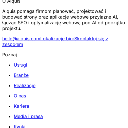
O Alquis
Alquis pomaga firmom planować, projektować i
budować strony oraz aplikacje webowe przyjazne AI,
łącząc SEO i optymalizację webową pod AI od początku
projektu.
hello@alquis.com
Lokalizacje biur
Skontaktuj się z
zespołem
Poznaj
Usługi
Branże
Realizacje
O nas
Kariera
Media i prasa
Rynki