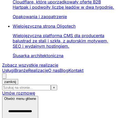
Cloudflare, które uporządkowały ofertę B2B
Hartpak i podwoiły liczbę leadów w dwa tygodnie.
Opakowania i zaopatrzenie
Wielojęzyczna strona Oligotech
Wielojęzyczna platforma CMS dla producenta
balustrad ze stali i szkła, z autorskim motywem,
SEO i wydajnym hostingiem.
Ślusarka architektoniczna
Zobacz wszystkie realizacje
Usługi
Branże
Realizacje
O nas
Blog
Kontakt
zamknij
×
Umów rozmowę
Otwórz menu główne