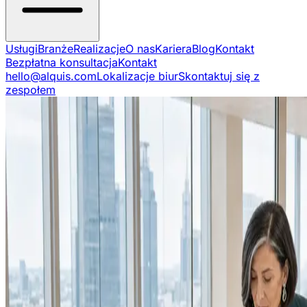
Usługi
Branże
Realizacje
O nas
Kariera
Blog
Kontakt
Bezpłatna konsultacja
Kontakt
hello@alquis.com
Lokalizacje biur
Skontaktuj się z
zespołem