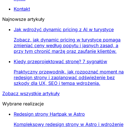
Kontakt
Najnowsze artykuły
Jak wdrożyć dynamic pricing z AI w turystyce
Zobacz, jak dynamic pricing w turystyce pomaga
zmieniać ceny według popytu i jasnych zasad, a
przy tym chronić marżę oraz zaufanie klientów.
Kiedy przeprojektować stronę? 7 sygnałów
Praktyczny przewodnik, jak rozpoznać moment na
redesign strony i zaplanować odświeżenie bez
szkody dla UX, SEO i tempa wdrożenia.
Zobacz wszystkie artykuły
Wybrane realizacje
Redesign strony Hartpak w Astro
Kompleksowy redesign strony w Astro i wdrożenie