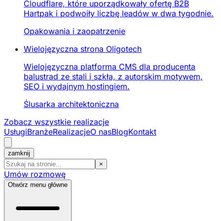
Cloudflare, które uporządkowały ofertę B2B
Hartpak i podwoiły liczbę leadów w dwa tygodnie.
Opakowania i zaopatrzenie
Wielojęzyczna strona Oligotech
Wielojęzyczna platforma CMS dla producenta
balustrad ze stali i szkła, z autorskim motywem,
SEO i wydajnym hostingiem.
Ślusarka architektoniczna
Zobacz wszystkie realizacje
Usługi
Branże
Realizacje
O nas
Blog
Kontakt
zamknij
×
Umów rozmowę
Otwórz menu główne