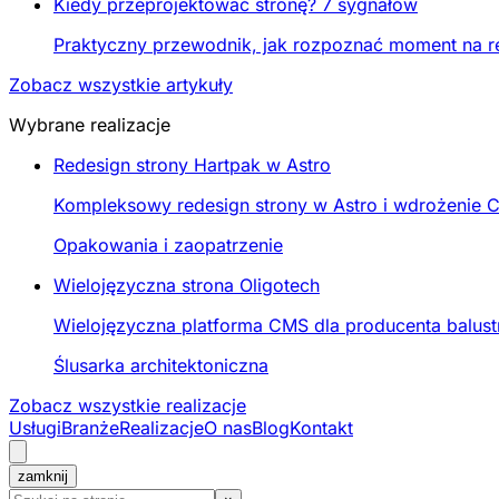
Kiedy przeprojektować stronę? 7 sygnałów
Praktyczny przewodnik, jak rozpoznać moment na re
Zobacz wszystkie artykuły
Wybrane realizacje
Redesign strony Hartpak w Astro
Kompleksowy redesign strony w Astro i wdrożenie C
Opakowania i zaopatrzenie
Wielojęzyczna strona Oligotech
Wielojęzyczna platforma CMS dla producenta balustr
Ślusarka architektoniczna
Zobacz wszystkie realizacje
Usługi
Branże
Realizacje
O nas
Blog
Kontakt
zamknij