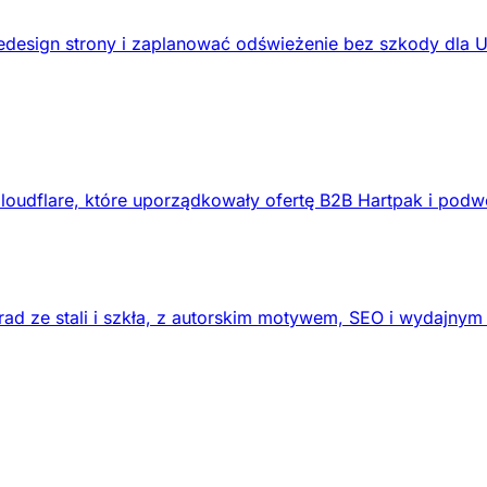
design strony i zaplanować odświeżenie bez szkody dla 
loudflare, które uporządkowały ofertę B2B Hartpak i podw
ad ze stali i szkła, z autorskim motywem, SEO i wydajnym