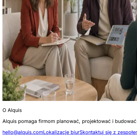
O Alquis
Alquis pomaga firmom planować, projektować i budować s
hello@alquis.com
Lokalizacje biur
Skontaktuj się z zespoł