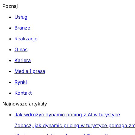
Poznaj
Usługi
Branże
Realizacje
O nas
Kariera
Media i prasa
Rynki
Kontakt
Najnowsze artykuły
Jak wdrożyć dynamic pricing z AI w turystyce
Zobacz, jak dynamic pricing w turystyce pomaga zmi