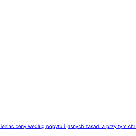
eniać ceny według popytu i jasnych zasad, a przy tym chr