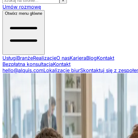
×
Umów rozmowę
Otwórz menu główne
Usługi
Branże
Realizacje
O nas
Kariera
Blog
Kontakt
Bezpłatna konsultacja
Kontakt
hello@alquis.com
Lokalizacje biur
Skontaktuj się z zespoł