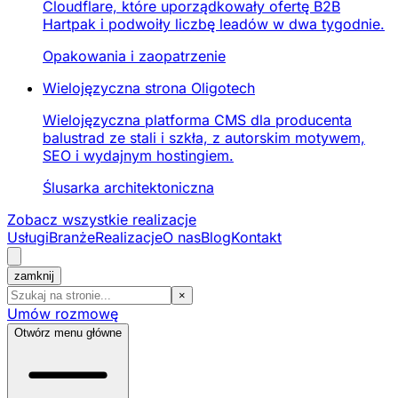
Cloudflare, które uporządkowały ofertę B2B
Hartpak i podwoiły liczbę leadów w dwa tygodnie.
Opakowania i zaopatrzenie
Wielojęzyczna strona Oligotech
Wielojęzyczna platforma CMS dla producenta
balustrad ze stali i szkła, z autorskim motywem,
SEO i wydajnym hostingiem.
Ślusarka architektoniczna
Zobacz wszystkie realizacje
Usługi
Branże
Realizacje
O nas
Blog
Kontakt
zamknij
×
Umów rozmowę
Otwórz menu główne