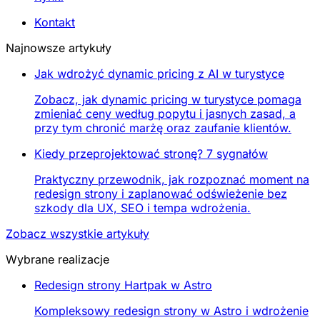
Kontakt
Najnowsze artykuły
Jak wdrożyć dynamic pricing z AI w turystyce
Zobacz, jak dynamic pricing w turystyce pomaga
zmieniać ceny według popytu i jasnych zasad, a
przy tym chronić marżę oraz zaufanie klientów.
Kiedy przeprojektować stronę? 7 sygnałów
Praktyczny przewodnik, jak rozpoznać moment na
redesign strony i zaplanować odświeżenie bez
szkody dla UX, SEO i tempa wdrożenia.
Zobacz wszystkie artykuły
Wybrane realizacje
Redesign strony Hartpak w Astro
Kompleksowy redesign strony w Astro i wdrożenie