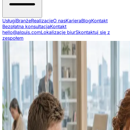
Usługi
Branże
Realizacje
O nas
Kariera
Blog
Kontakt
Bezpłatna konsultacja
Kontakt
hello@alquis.com
Lokalizacje biur
Skontaktuj się z
zespołem