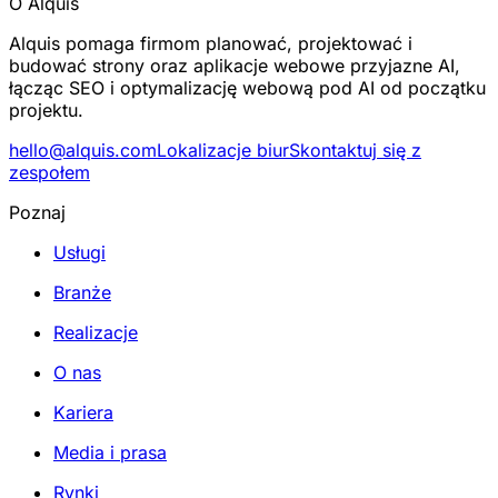
O Alquis
Alquis pomaga firmom planować, projektować i
budować strony oraz aplikacje webowe przyjazne AI,
łącząc SEO i optymalizację webową pod AI od początku
projektu.
hello@alquis.com
Lokalizacje biur
Skontaktuj się z
zespołem
Poznaj
Usługi
Branże
Realizacje
O nas
Kariera
Media i prasa
Rynki