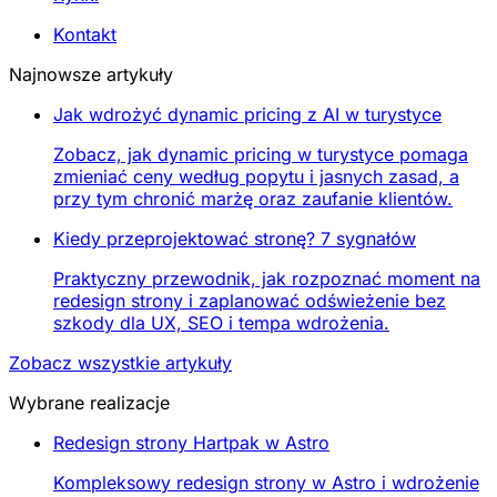
Kontakt
Najnowsze artykuły
Jak wdrożyć dynamic pricing z AI w turystyce
Zobacz, jak dynamic pricing w turystyce pomaga
zmieniać ceny według popytu i jasnych zasad, a
przy tym chronić marżę oraz zaufanie klientów.
Kiedy przeprojektować stronę? 7 sygnałów
Praktyczny przewodnik, jak rozpoznać moment na
redesign strony i zaplanować odświeżenie bez
szkody dla UX, SEO i tempa wdrożenia.
Zobacz wszystkie artykuły
Wybrane realizacje
Redesign strony Hartpak w Astro
Kompleksowy redesign strony w Astro i wdrożenie