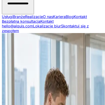
Usługi
Branże
Realizacje
O nas
Kariera
Blog
Kontakt
Bezpłatna konsultacja
Kontakt
hello@alquis.com
Lokalizacje biur
Skontaktuj się z
zespołem