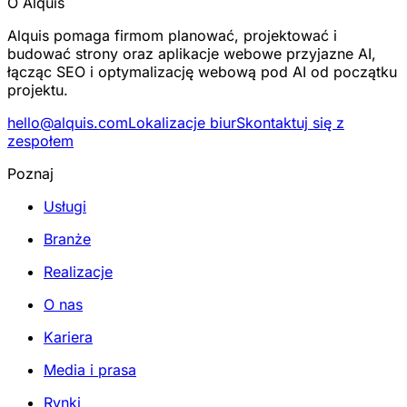
O Alquis
Alquis pomaga firmom planować, projektować i
budować strony oraz aplikacje webowe przyjazne AI,
łącząc SEO i optymalizację webową pod AI od początku
projektu.
hello@alquis.com
Lokalizacje biur
Skontaktuj się z
zespołem
Poznaj
Usługi
Branże
Realizacje
O nas
Kariera
Media i prasa
Rynki