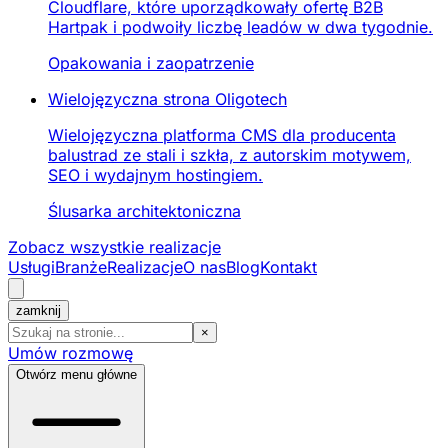
Cloudflare, które uporządkowały ofertę B2B
Hartpak i podwoiły liczbę leadów w dwa tygodnie.
Opakowania i zaopatrzenie
Wielojęzyczna strona Oligotech
Wielojęzyczna platforma CMS dla producenta
balustrad ze stali i szkła, z autorskim motywem,
SEO i wydajnym hostingiem.
Ślusarka architektoniczna
Zobacz wszystkie realizacje
Usługi
Branże
Realizacje
O nas
Blog
Kontakt
zamknij
×
Umów rozmowę
Otwórz menu główne