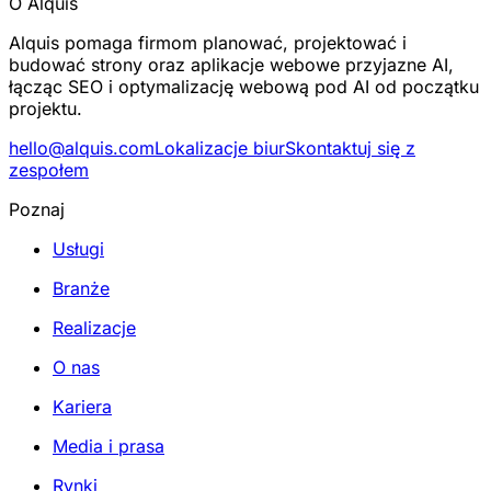
O Alquis
Alquis pomaga firmom planować, projektować i
budować strony oraz aplikacje webowe przyjazne AI,
łącząc SEO i optymalizację webową pod AI od początku
projektu.
hello@alquis.com
Lokalizacje biur
Skontaktuj się z
zespołem
Poznaj
Usługi
Branże
Realizacje
O nas
Kariera
Media i prasa
Rynki