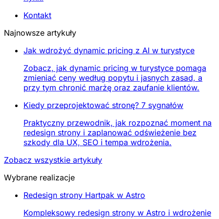
Kontakt
Najnowsze artykuły
Jak wdrożyć dynamic pricing z AI w turystyce
Zobacz, jak dynamic pricing w turystyce pomaga
zmieniać ceny według popytu i jasnych zasad, a
przy tym chronić marżę oraz zaufanie klientów.
Kiedy przeprojektować stronę? 7 sygnałów
Praktyczny przewodnik, jak rozpoznać moment na
redesign strony i zaplanować odświeżenie bez
szkody dla UX, SEO i tempa wdrożenia.
Zobacz wszystkie artykuły
Wybrane realizacje
Redesign strony Hartpak w Astro
Kompleksowy redesign strony w Astro i wdrożenie