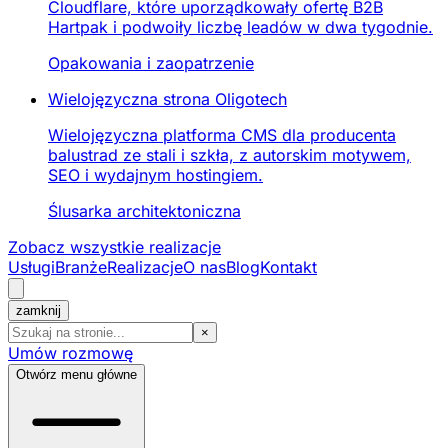
Cloudflare, które uporządkowały ofertę B2B
Hartpak i podwoiły liczbę leadów w dwa tygodnie.
Opakowania i zaopatrzenie
Wielojęzyczna strona Oligotech
Wielojęzyczna platforma CMS dla producenta
balustrad ze stali i szkła, z autorskim motywem,
SEO i wydajnym hostingiem.
Ślusarka architektoniczna
Zobacz wszystkie realizacje
Usługi
Branże
Realizacje
O nas
Blog
Kontakt
zamknij
×
Umów rozmowę
Otwórz menu główne