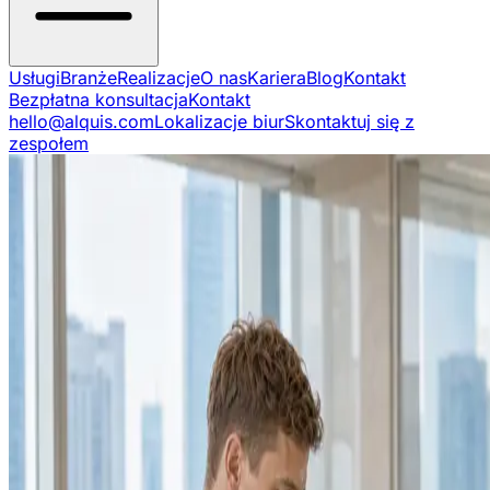
Usługi
Branże
Realizacje
O nas
Kariera
Blog
Kontakt
Bezpłatna konsultacja
Kontakt
hello@alquis.com
Lokalizacje biur
Skontaktuj się z
zespołem