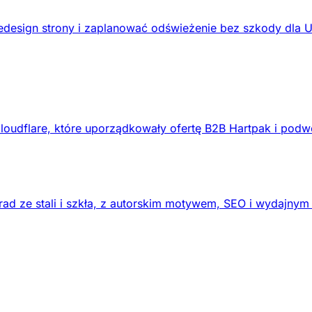
design strony i zaplanować odświeżenie bez szkody dla 
loudflare, które uporządkowały ofertę B2B Hartpak i podw
ad ze stali i szkła, z autorskim motywem, SEO i wydajnym