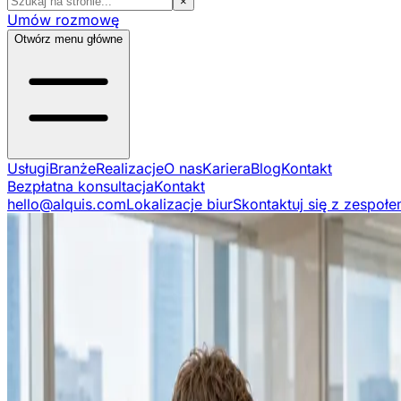
×
Umów rozmowę
Otwórz menu główne
Usługi
Branże
Realizacje
O nas
Kariera
Blog
Kontakt
Bezpłatna konsultacja
Kontakt
hello@alquis.com
Lokalizacje biur
Skontaktuj się z zespoł