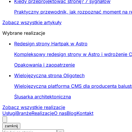
Kiedy przeprojektować stronę? 7 sygnałów
Praktyczny przewodnik, jak rozpoznać moment na re
Zobacz wszystkie artykuły
Wybrane realizacje
Redesign strony Hartpak w Astro
Kompleksowy redesign strony w Astro i wdrożenie C
Opakowania i zaopatrzenie
Wielojęzyczna strona Oligotech
Wielojęzyczna platforma CMS dla producenta balustr
Ślusarka architektoniczna
Zobacz wszystkie realizacje
Usługi
Branże
Realizacje
O nas
Blog
Kontakt
zamknij