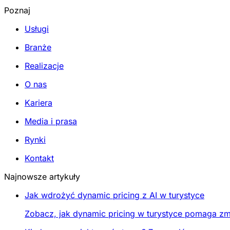
Poznaj
Usługi
Branże
Realizacje
O nas
Kariera
Media i prasa
Rynki
Kontakt
Najnowsze artykuły
Jak wdrożyć dynamic pricing z AI w turystyce
Zobacz, jak dynamic pricing w turystyce pomaga zmi