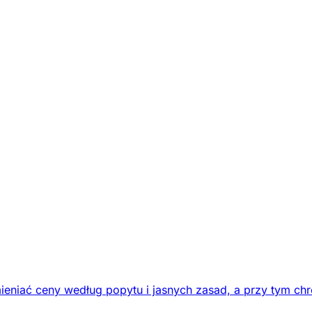
eniać ceny według popytu i jasnych zasad, a przy tym chr