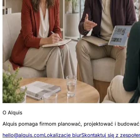
O Alquis
Alquis pomaga firmom planować, projektować i budować s
hello@alquis.com
Lokalizacje biur
Skontaktuj się z zespoł