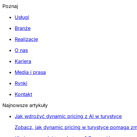
Poznaj
Usługi
Branże
Realizacje
O nas
Kariera
Media i prasa
Rynki
Kontakt
Najnowsze artykuły
Jak wdrożyć dynamic pricing z AI w turystyce
Zobacz, jak dynamic pricing w turystyce pomaga zmi