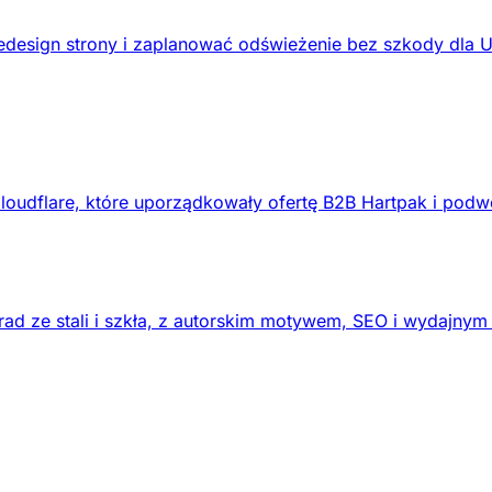
design strony i zaplanować odświeżenie bez szkody dla 
loudflare, które uporządkowały ofertę B2B Hartpak i podw
ad ze stali i szkła, z autorskim motywem, SEO i wydajnym