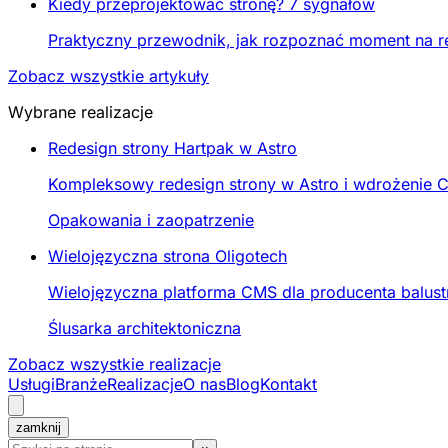
Kiedy przeprojektować stronę? 7 sygnałów
Praktyczny przewodnik, jak rozpoznać moment na re
Zobacz wszystkie artykuły
Wybrane realizacje
Redesign strony Hartpak w Astro
Kompleksowy redesign strony w Astro i wdrożenie C
Opakowania i zaopatrzenie
Wielojęzyczna strona Oligotech
Wielojęzyczna platforma CMS dla producenta balustr
Ślusarka architektoniczna
Zobacz wszystkie realizacje
Usługi
Branże
Realizacje
O nas
Blog
Kontakt
zamknij