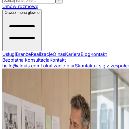
×
Umów rozmowę
Otwórz menu główne
Usługi
Branże
Realizacje
O nas
Kariera
Blog
Kontakt
Bezpłatna konsultacja
Kontakt
hello@alquis.com
Lokalizacje biur
Skontaktuj się z zespoł