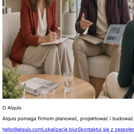
O Alquis
Alquis pomaga firmom planować, projektować i budować s
hello@alquis.com
Lokalizacje biur
Skontaktuj się z zespoł