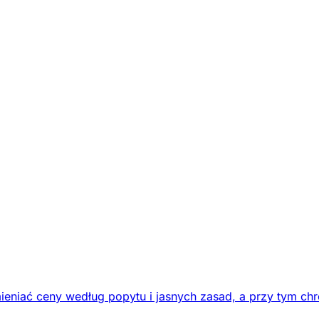
eniać ceny według popytu i jasnych zasad, a przy tym chr