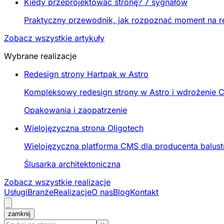
Kiedy przeprojektować stronę? 7 sygnałów
Praktyczny przewodnik, jak rozpoznać moment na re
Zobacz wszystkie artykuły
Wybrane realizacje
Redesign strony Hartpak w Astro
Kompleksowy redesign strony w Astro i wdrożenie C
Opakowania i zaopatrzenie
Wielojęzyczna strona Oligotech
Wielojęzyczna platforma CMS dla producenta balustr
Ślusarka architektoniczna
Zobacz wszystkie realizacje
Usługi
Branże
Realizacje
O nas
Blog
Kontakt
zamknij