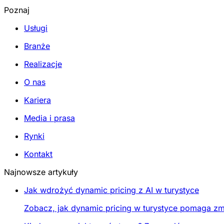
Poznaj
Usługi
Branże
Realizacje
O nas
Kariera
Media i prasa
Rynki
Kontakt
Najnowsze artykuły
Jak wdrożyć dynamic pricing z AI w turystyce
Zobacz, jak dynamic pricing w turystyce pomaga zmi