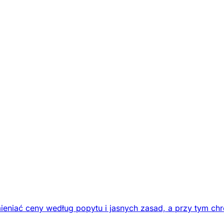
eniać ceny według popytu i jasnych zasad, a przy tym chr