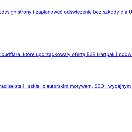
design strony i zaplanować odświeżenie bez szkody dla 
loudflare, które uporządkowały ofertę B2B Hartpak i podw
ad ze stali i szkła, z autorskim motywem, SEO i wydajnym