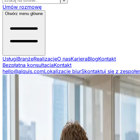
×
Umów rozmowę
Otwórz menu główne
Usługi
Branże
Realizacje
O nas
Kariera
Blog
Kontakt
Bezpłatna konsultacja
Kontakt
hello@alquis.com
Lokalizacje biur
Skontaktuj się z zespoł