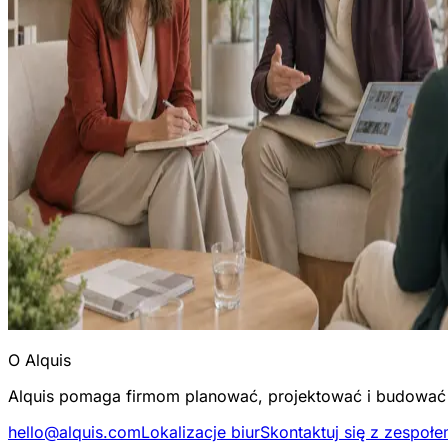
O Alquis
Alquis pomaga firmom planować, projektować i budować s
hello@alquis.com
Lokalizacje biur
Skontaktuj się z zespoł