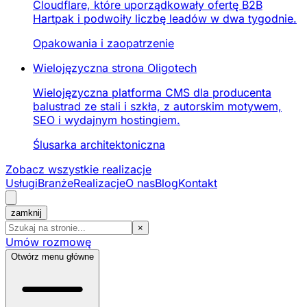
Cloudflare, które uporządkowały ofertę B2B
Hartpak i podwoiły liczbę leadów w dwa tygodnie.
Opakowania i zaopatrzenie
Wielojęzyczna strona Oligotech
Wielojęzyczna platforma CMS dla producenta
balustrad ze stali i szkła, z autorskim motywem,
SEO i wydajnym hostingiem.
Ślusarka architektoniczna
Zobacz wszystkie realizacje
Usługi
Branże
Realizacje
O nas
Blog
Kontakt
zamknij
×
Umów rozmowę
Otwórz menu główne