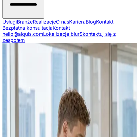
Usługi
Branże
Realizacje
O nas
Kariera
Blog
Kontakt
Bezpłatna konsultacja
Kontakt
hello@alquis.com
Lokalizacje biur
Skontaktuj się z
zespołem