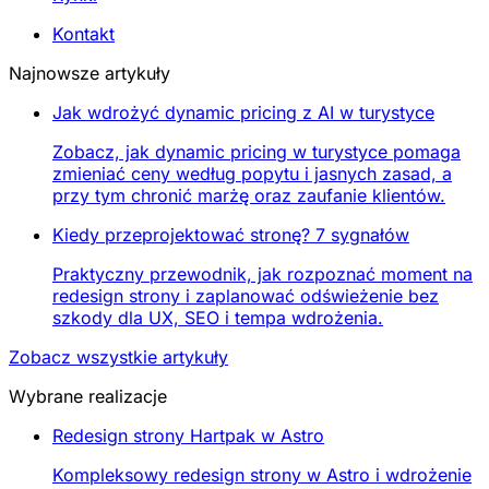
Kontakt
Najnowsze artykuły
Jak wdrożyć dynamic pricing z AI w turystyce
Zobacz, jak dynamic pricing w turystyce pomaga
zmieniać ceny według popytu i jasnych zasad, a
przy tym chronić marżę oraz zaufanie klientów.
Kiedy przeprojektować stronę? 7 sygnałów
Praktyczny przewodnik, jak rozpoznać moment na
redesign strony i zaplanować odświeżenie bez
szkody dla UX, SEO i tempa wdrożenia.
Zobacz wszystkie artykuły
Wybrane realizacje
Redesign strony Hartpak w Astro
Kompleksowy redesign strony w Astro i wdrożenie