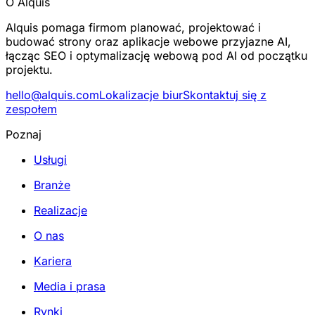
O Alquis
Alquis pomaga firmom planować, projektować i
budować strony oraz aplikacje webowe przyjazne AI,
łącząc SEO i optymalizację webową pod AI od początku
projektu.
hello@alquis.com
Lokalizacje biur
Skontaktuj się z
zespołem
Poznaj
Usługi
Branże
Realizacje
O nas
Kariera
Media i prasa
Rynki