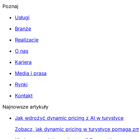
Poznaj
Usługi
Branże
Realizacje
O nas
Kariera
Media i prasa
Rynki
Kontakt
Najnowsze artykuły
Jak wdrożyć dynamic pricing z AI w turystyce
Zobacz, jak dynamic pricing w turystyce pomaga zmi