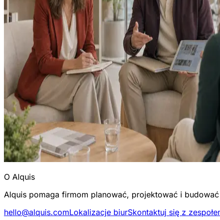
O Alquis
Alquis pomaga firmom planować, projektować i budować s
hello@alquis.com
Lokalizacje biur
Skontaktuj się z zespoł