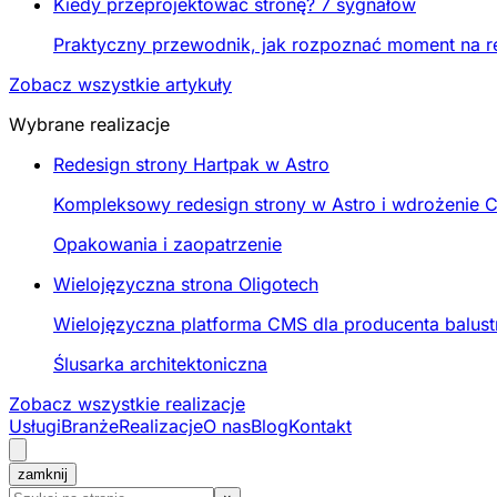
Kiedy przeprojektować stronę? 7 sygnałów
Praktyczny przewodnik, jak rozpoznać moment na re
Zobacz wszystkie artykuły
Wybrane realizacje
Redesign strony Hartpak w Astro
Kompleksowy redesign strony w Astro i wdrożenie C
Opakowania i zaopatrzenie
Wielojęzyczna strona Oligotech
Wielojęzyczna platforma CMS dla producenta balustr
Ślusarka architektoniczna
Zobacz wszystkie realizacje
Usługi
Branże
Realizacje
O nas
Blog
Kontakt
zamknij