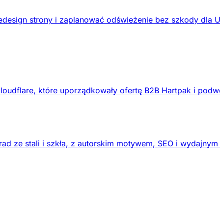
design strony i zaplanować odświeżenie bez szkody dla 
loudflare, które uporządkowały ofertę B2B Hartpak i podw
ad ze stali i szkła, z autorskim motywem, SEO i wydajnym