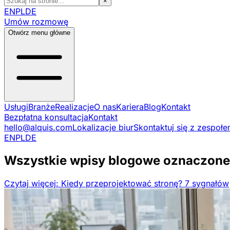
×
EN
PL
DE
Umów rozmowę
Otwórz menu główne
Usługi
Branże
Realizacje
O nas
Kariera
Blog
Kontakt
Bezpłatna konsultacja
Kontakt
hello@alquis.com
Lokalizacje biur
Skontaktuj się z zespoł
EN
PL
DE
Wszystkie wpisy blogowe oznaczone 
Czytaj więcej: Kiedy przeprojektować stronę? 7 sygnałów