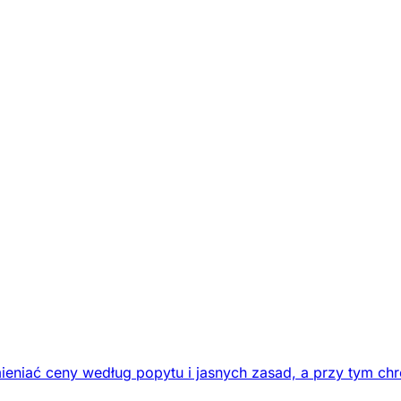
eniać ceny według popytu i jasnych zasad, a przy tym chr