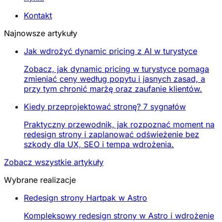
Kontakt
Najnowsze artykuły
Jak wdrożyć dynamic pricing z AI w turystyce
Zobacz, jak dynamic pricing w turystyce pomaga
zmieniać ceny według popytu i jasnych zasad, a
przy tym chronić marżę oraz zaufanie klientów.
Kiedy przeprojektować stronę? 7 sygnałów
Praktyczny przewodnik, jak rozpoznać moment na
redesign strony i zaplanować odświeżenie bez
szkody dla UX, SEO i tempa wdrożenia.
Zobacz wszystkie artykuły
Wybrane realizacje
Redesign strony Hartpak w Astro
Kompleksowy redesign strony w Astro i wdrożenie