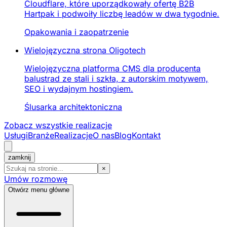
Cloudflare, które uporządkowały ofertę B2B
Hartpak i podwoiły liczbę leadów w dwa tygodnie.
Opakowania i zaopatrzenie
Wielojęzyczna strona Oligotech
Wielojęzyczna platforma CMS dla producenta
balustrad ze stali i szkła, z autorskim motywem,
SEO i wydajnym hostingiem.
Ślusarka architektoniczna
Zobacz wszystkie realizacje
Usługi
Branże
Realizacje
O nas
Blog
Kontakt
zamknij
×
Umów rozmowę
Otwórz menu główne