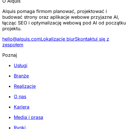
O Alquis
Alquis pomaga firmom planować, projektować i
budować strony oraz aplikacje webowe przyjazne AI,
łącząc SEO i optymalizację webową pod AI od początku
projektu.
hello@alquis.com
Lokalizacje biur
Skontaktuj się z
zespołem
Poznaj
Usługi
Branże
Realizacje
O nas
Kariera
Media i prasa
Rynki