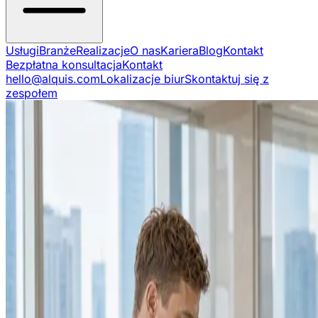
Usługi
Branże
Realizacje
O nas
Kariera
Blog
Kontakt
Bezpłatna konsultacja
Kontakt
hello@alquis.com
Lokalizacje biur
Skontaktuj się z
zespołem