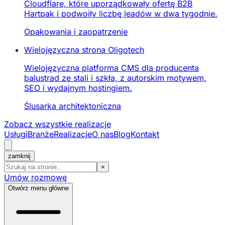
Cloudflare, które uporządkowały ofertę B2B
Hartpak i podwoiły liczbę leadów w dwa tygodnie.
Opakowania i zaopatrzenie
Wielojęzyczna strona Oligotech
Wielojęzyczna platforma CMS dla producenta
balustrad ze stali i szkła, z autorskim motywem,
SEO i wydajnym hostingiem.
Ślusarka architektoniczna
Zobacz wszystkie realizacje
Usługi
Branże
Realizacje
O nas
Blog
Kontakt
zamknij
×
Umów rozmowę
Otwórz menu główne