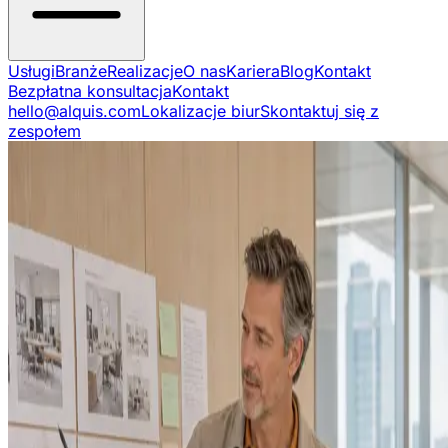
Usługi
Branże
Realizacje
O nas
Kariera
Blog
Kontakt
Bezpłatna konsultacja
Kontakt
hello@alquis.com
Lokalizacje biur
Skontaktuj się z
zespołem