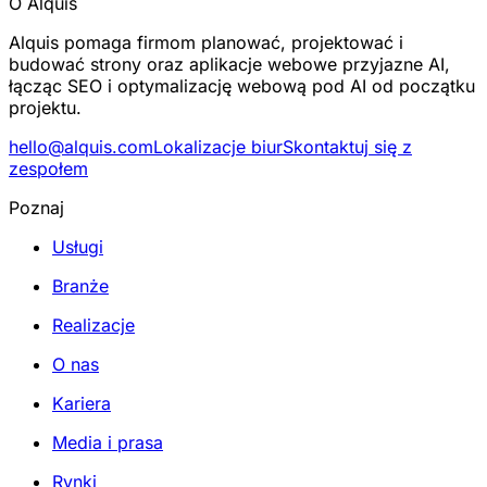
O Alquis
Alquis pomaga firmom planować, projektować i
budować strony oraz aplikacje webowe przyjazne AI,
łącząc SEO i optymalizację webową pod AI od początku
projektu.
hello@alquis.com
Lokalizacje biur
Skontaktuj się z
zespołem
Poznaj
Usługi
Branże
Realizacje
O nas
Kariera
Media i prasa
Rynki