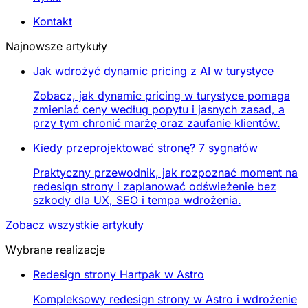
Kontakt
Najnowsze artykuły
Jak wdrożyć dynamic pricing z AI w turystyce
Zobacz, jak dynamic pricing w turystyce pomaga
zmieniać ceny według popytu i jasnych zasad, a
przy tym chronić marżę oraz zaufanie klientów.
Kiedy przeprojektować stronę? 7 sygnałów
Praktyczny przewodnik, jak rozpoznać moment na
redesign strony i zaplanować odświeżenie bez
szkody dla UX, SEO i tempa wdrożenia.
Zobacz wszystkie artykuły
Wybrane realizacje
Redesign strony Hartpak w Astro
Kompleksowy redesign strony w Astro i wdrożenie