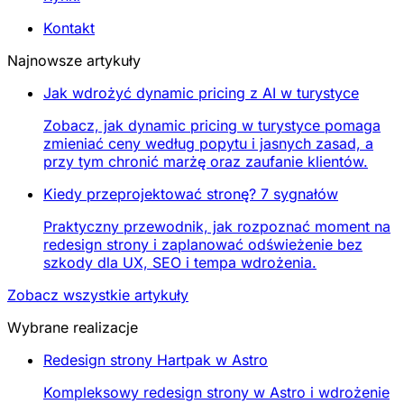
Kontakt
Najnowsze artykuły
Jak wdrożyć dynamic pricing z AI w turystyce
Zobacz, jak dynamic pricing w turystyce pomaga
zmieniać ceny według popytu i jasnych zasad, a
przy tym chronić marżę oraz zaufanie klientów.
Kiedy przeprojektować stronę? 7 sygnałów
Praktyczny przewodnik, jak rozpoznać moment na
redesign strony i zaplanować odświeżenie bez
szkody dla UX, SEO i tempa wdrożenia.
Zobacz wszystkie artykuły
Wybrane realizacje
Redesign strony Hartpak w Astro
Kompleksowy redesign strony w Astro i wdrożenie