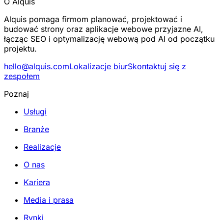
O Alquis
Alquis pomaga firmom planować, projektować i
budować strony oraz aplikacje webowe przyjazne AI,
łącząc SEO i optymalizację webową pod AI od początku
projektu.
hello@alquis.com
Lokalizacje biur
Skontaktuj się z
zespołem
Poznaj
Usługi
Branże
Realizacje
O nas
Kariera
Media i prasa
Rynki