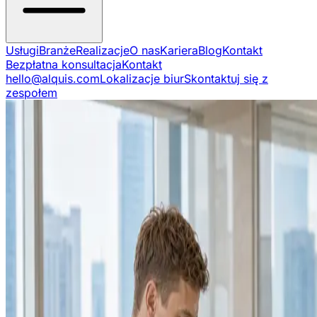
Usługi
Branże
Realizacje
O nas
Kariera
Blog
Kontakt
Bezpłatna konsultacja
Kontakt
hello@alquis.com
Lokalizacje biur
Skontaktuj się z
zespołem